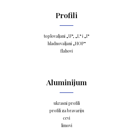
Profili
toplovaljani „U“, „L“ i „I“
hladnovaljani „HOP“
flahovi
Aluminijum
ukrasni profili
profili za bravariju
cevi
limovi