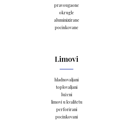
pravougaone
okrugle
aluminizirane
pocinkovane
Limovi
hladnovaljani
toplovaljani
luženi
limovi u kvalitetu
perforirani
pocinkovani