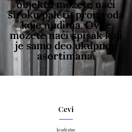
objektu možete naći
široku paletu proizvoda
koje nudima. Ovde
možete naći spisak koji
je samo deo ukupnog
asortimana.
Cevi
kvadratne