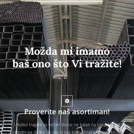
Možda mi imamo
baš ono što Vi tražite!
Proverite naš asortiman!
Ukoliko tragate za nečim što se ne nalazi na sajtu, budite
slobodni pa dođite do nas ili nas kontaktirajte i proverite da li