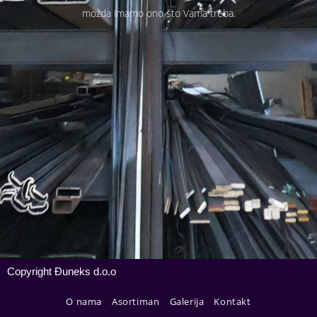
možda imamo ono što Vama treba.
Copyright Đuneks d.o.o
O nama
Asortiman
Galerija
Kontakt